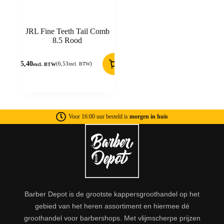
JRL Fine Teeth Tail Comb
8.5 Rood
5,40
(
6,53
)
incl. BTW
excl. BTW
Voor 16:00 uur besteld is
morgen in huis
Barber Depot is de grootste kappersgroothandel op het
gebied van het heren assortiment en hiermee dé
groothandel voor barbershops. Met vlijmscherpe prijzen