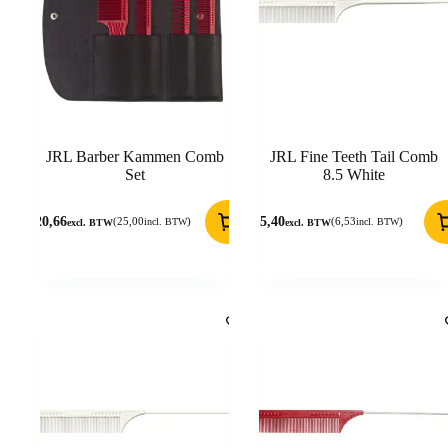
JRL Barber Kammen Comb
JRL Fine Teeth Tail Comb
Set
8.5 White
20,66
5,40
(
25,00
)
(
6,53
)
incl. BTW
incl. BTW
excl. BTW
excl. BTW