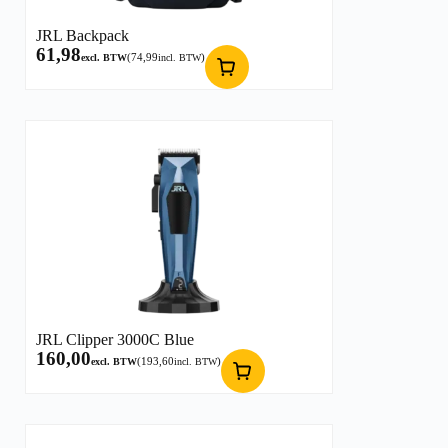
JRL Backpack
61,98
(
74,99
)
excl. BTW
incl. BTW
JRL Clipper 3000C Blue
160,00
(
193,60
)
excl. BTW
incl. BTW