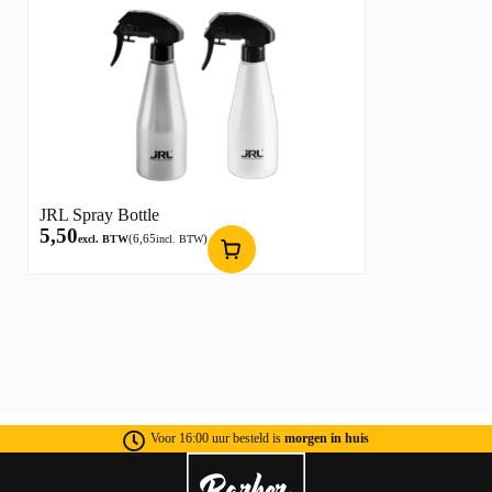
JRL Spray Bottle
5,50
(
6,65
)
excl. BTW
incl. BTW
Voor 16:00 uur besteld is
morgen in huis