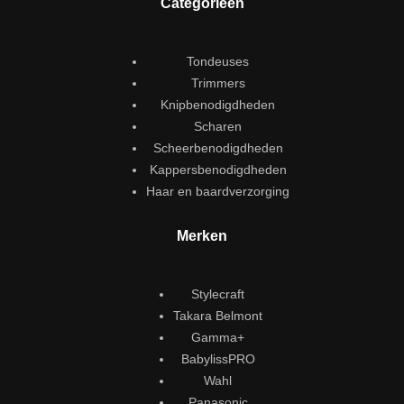
Categorieën
Tondeuses
Trimmers
Knipbenodigdheden
Scharen
Scheerbenodigdheden
Kappersbenodigdheden
Haar en baardverzorging
Merken
Stylecraft
Takara Belmont
Gamma+
BabylissPRO
Wahl
Panasonic