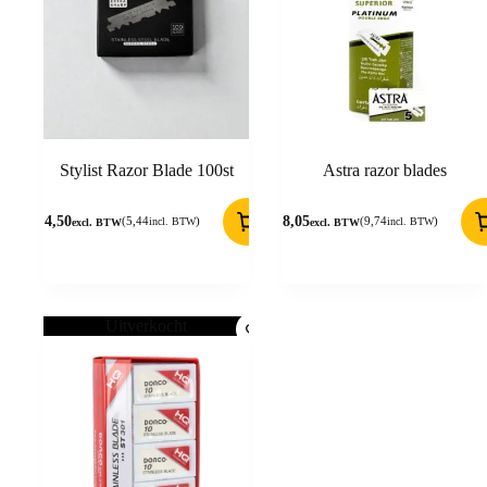
Stylist Razor Blade 100st
Astra razor blades
4,50
8,05
(
5,44
)
(
9,74
)
incl. BTW
incl. BTW
excl. BTW
excl. BTW
Uitverkocht