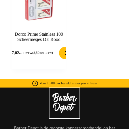
Dorco Prime Stainless 100
Scheermesjes DE Rood
7,02
(
8,50
)
incl. BTW
excl. BTW
Voor 16:00 uur besteld is
morgen in huis
Barber Depot is de grootste kappersgroothandel op het