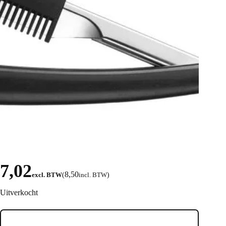
7,02
8,50
excl. BTW
(
incl. BTW
)
Uitverkocht