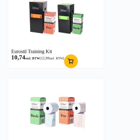
Eurostil Training Kit
10,74
(
12,99
)
excl. BTW
incl. BTW