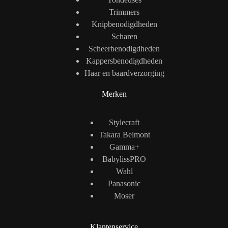
Trimmers
Knipbenodigdheden
Scharen
Scheerbenodigdheden
Kappersbenodigdheden
Haar en baardverzorging
Merken
Stylecraft
Takara Belmont
Gamma+
BabylissPRO
Wahl
Panasonic
Moser
Klantenservice