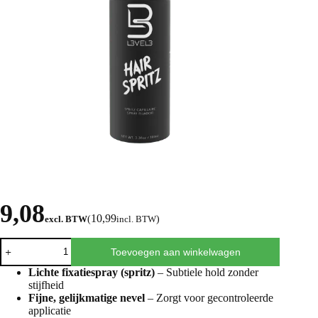
9,08
10,99
excl. BTW
(
incl. BTW
)
Toevoegen aan winkelwagen
Lichte fixatiespray (spritz)
– Subtiele hold zonder
stijfheid
Fijne, gelijkmatige nevel
– Zorgt voor gecontroleerde
applicatie