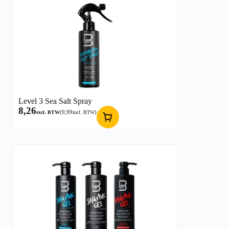
Level 3 Sea Salt Spray
8,26
(
9,99
)
excl. BTW
incl. BTW