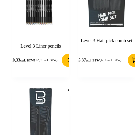
Level 3 Hair pick comb set
Level 3 Liner pencils
10,33
5,37
(
12,50
)
(
6,50
)
incl. BTW
incl. BTW
excl. BTW
excl. BTW