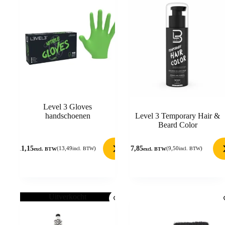
Level 3 Gloves
handschoenen
Level 3 Temporary Hair &
Beard Color
11,15
7,85
(
13,49
)
(
9,50
)
incl. BTW
incl. BTW
excl. BTW
excl. BTW
Uitverkocht