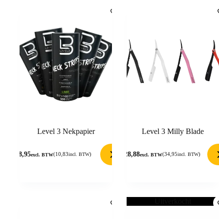
Level 3 Nekpapier
Level 3 Milly Blade
8,95
28,88
(
10,83
)
(
34,95
)
incl. BTW
incl. BTW
excl. BTW
excl. BTW
Uitverkocht