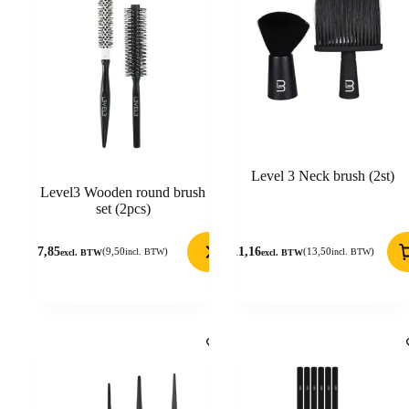
Level 3 Neck brush (2st)
Level3 Wooden round brush
set (2pcs)
7,85
11,16
(
9,50
)
(
13,50
)
incl. BTW
incl. BTW
excl. BTW
excl. BTW