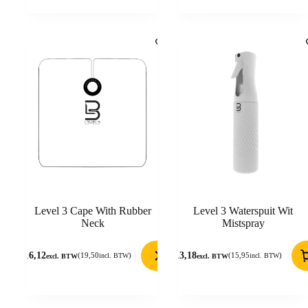
Level 3 Cape With Rubber
Level 3 Waterspuit Wit
Neck
Mistspray
16,12
13,18
(
19,50
)
(
15,95
)
incl. BTW
incl. BTW
excl. BTW
excl. BTW