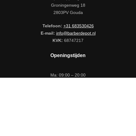
Groningenweg 18
2803PV Gouda
Telefoon:
+31 683530426
E-mail:
info@barberdepot.nl
KVK:
68747217
Openingstijden
Ma: 09:00 – 20:00
Di tm Vr: 09:00 – 17:00
Za: Gesloten
Zo: 12:00 – 17:00
Volg ons op