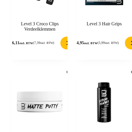
Level 3 Croco Clips
Level 3 Hair Grips
Verdeelklemmen
6,11
4,95
(
7,39
)
(
5,99
)
incl. BTW
incl. BTW
excl. BTW
excl. BTW