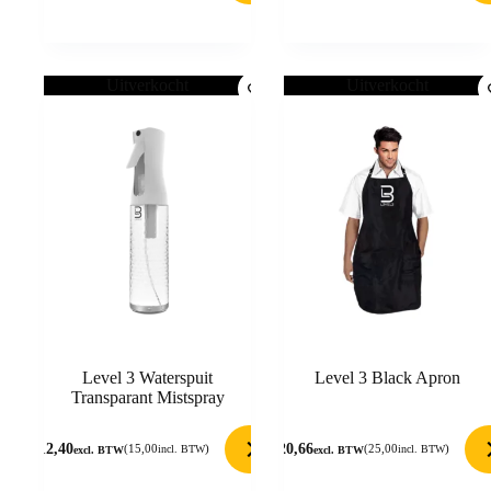
Uitverkocht
Uitverkocht
Level 3 Waterspuit
Level 3 Black Apron
Transparant Mistspray
12,40
20,66
(
15,00
)
(
25,00
)
incl. BTW
incl. BTW
excl. BTW
excl. BTW