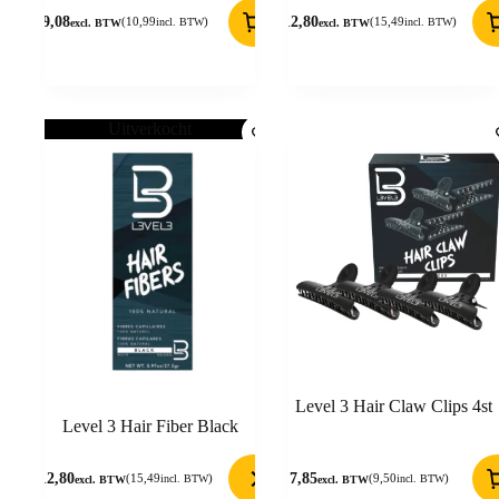
9,08
12,80
(
10,99
)
(
15,49
)
incl. BTW
incl. BTW
excl. BTW
excl. BTW
Uitverkocht
Level 3 Hair Claw Clips 4st
Level 3 Hair Fiber Black
12,80
7,85
(
15,49
)
(
9,50
)
incl. BTW
incl. BTW
excl. BTW
excl. BTW