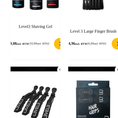
Level3 Shaving Gel
Level 3 Large Finger Brush
9,08
4,96
(
10,99
)
(
6,00
)
incl. BTW
incl. BTW
excl. BTW
excl. BTW
Uitverkocht
Uitverkocht