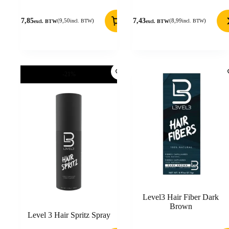
7,85
7,43
(
9,50
)
(
8,99
)
incl. BTW
incl. BTW
excl. BTW
excl. BTW
-21%
Level3 Hair Fiber Dark
Brown
Level 3 Hair Spritz Spray