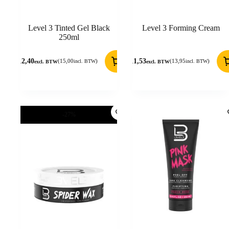
Level 3 Tinted Gel Black
Level 3 Forming Cream
250ml
12,40
11,53
(
15,00
)
(
13,95
)
incl. BTW
incl. BTW
excl. BTW
excl. BTW
-27%