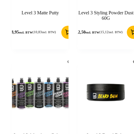
Level 3 Matte Putty
Level 3 Styling Powder Dust
60G
8,95
12,50
(
10,83
)
(
15,12
)
incl. BTW
incl. BTW
excl. BTW
excl. BTW