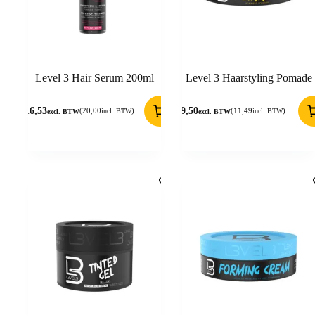
Level 3 Hair Serum 200ml
Level 3 Haarstyling Pomade
16,53
9,50
(
20,00
)
(
11,49
)
incl. BTW
incl. BTW
excl. BTW
excl. BTW