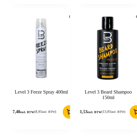
Level 3 Feeze Spray 400ml
Level 3 Beard Shampoo
150ml
7,40
11,53
(
8,95
)
(
13,95
)
incl. BTW
incl. BTW
excl. BTW
excl. BTW