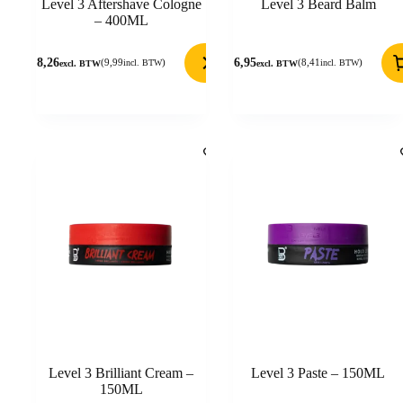
Level 3 Aftershave Cologne
Level 3 Beard Balm
– 400ML
8,26
6,95
(
9,99
)
(
8,41
)
incl. BTW
incl. BTW
excl. BTW
excl. BTW
Level 3 Brilliant Cream –
Level 3 Paste – 150ML
150ML