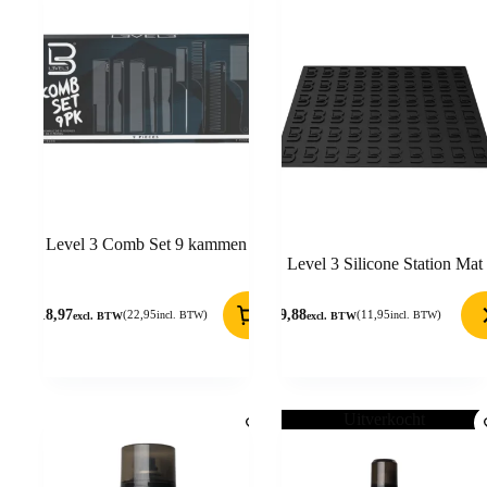
Level 3 Comb Set 9 kammen
Level 3 Silicone Station Mat
18,97
9,88
(
22,95
)
(
11,95
)
incl. BTW
incl. BTW
excl. BTW
excl. BTW
Uitverkocht