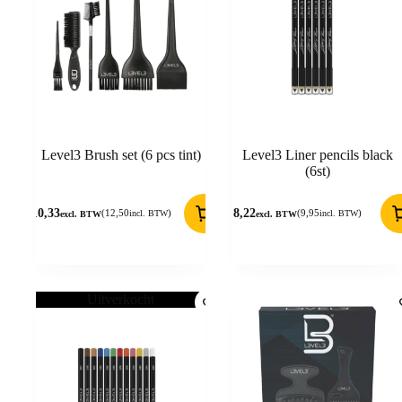
Level3 Brush set (6 pcs tint)
Level3 Liner pencils black
(6st)
10,33
8,22
(
12,50
)
(
9,95
)
incl. BTW
incl. BTW
excl. BTW
excl. BTW
Uitverkocht