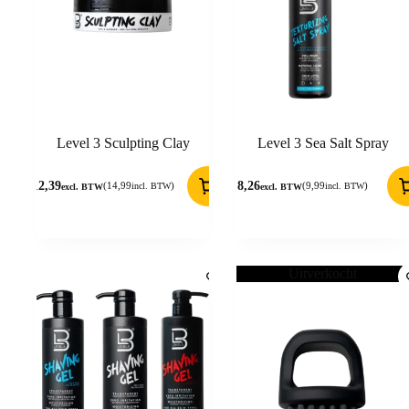
Level 3 Sculpting Clay
Level 3 Sea Salt Spray
12,39
8,26
(
14,99
)
(
9,99
)
incl. BTW
incl. BTW
excl. BTW
excl. BTW
Uitverkocht