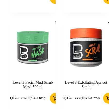
Level 3 Facial Mud Scrub
Level 3 Exfoliating Apricot
Mask 500ml
Scrub
9,05
10,33
(
10,95
)
(
12,50
)
incl. BTW
incl. BTW
excl. BTW
excl. BTW