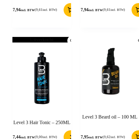
7,94
7,94
(
9,61
)
(
9,61
)
incl. BTW
incl. BTW
excl. BTW
excl. BTW
Uitverkocht
Level 3 Beard oil – 100 ML
Level 3 Hair Tonic – 250ML
7,44
7,95
(
9,00
)
(
9,62
)
incl. BTW
incl. BTW
excl. BTW
excl. BTW