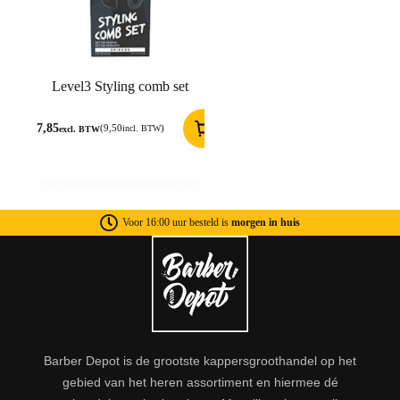
Level3 Styling comb set
7,85
(
9,50
)
incl. BTW
excl. BTW
Voor 16:00 uur besteld is
morgen in huis
Barber Depot is de grootste kappersgroothandel op het
gebied van het heren assortiment en hiermee dé