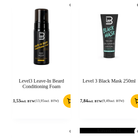
Level3 Leave-In Beard
Level 3 Black Mask 250ml
Conditioning Foam
11,53
7,84
(
13,95
)
(
9,49
)
incl. BTW
incl. BTW
excl. BTW
excl. BTW
Uitverkocht