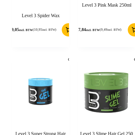
Level 3 Pink Mask 250ml
Level 3 Spider Wax
9,05
7,84
(
10,95
)
(
9,49
)
incl. BTW
incl. BTW
excl. BTW
excl. BTW
Level 3 Super Strong Hair
Level 3 Slime Hair Gel 250