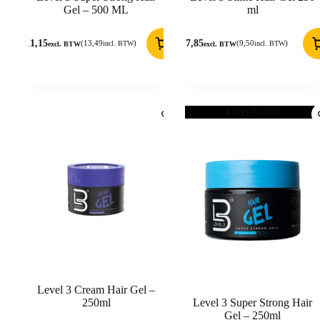
Gel – 500 ML
ml
11,15
7,85
(
13,49
)
(
9,50
)
incl. BTW
incl. BTW
excl. BTW
excl. BTW
Uitverkocht
Level 3 Cream Hair Gel –
250ml
Level 3 Super Strong Hair
Gel – 250ml