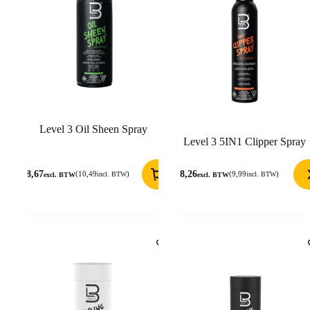
Level 3 Oil Sheen Spray
Level 3 5IN1 Clipper Spray
8,67
8,26
(
10,49
)
(
9,99
)
incl. BTW
incl. BTW
excl. BTW
excl. BTW