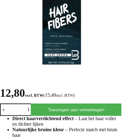
12,80
15,49
excl. BTW
(
incl. BTW
)
Toevoegen aan winkelwagen
Direct haarverdichtend effect
– Laat het haar voller
en dichter lijken
Natuurlijke bruine kleur
– Perfecte match met bruin
haar