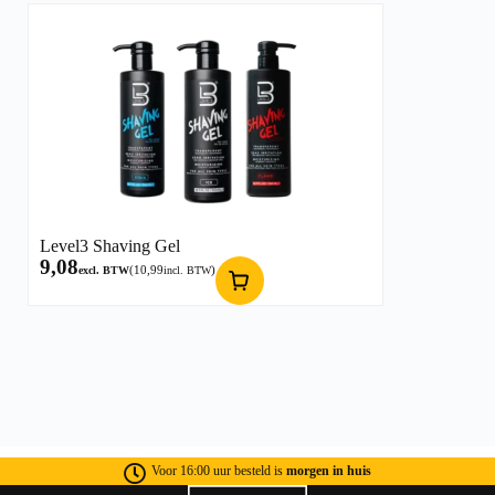
Level3 Shaving Gel
9,08
(
10,99
)
excl. BTW
incl. BTW
Voor 16:00 uur besteld is
morgen in huis