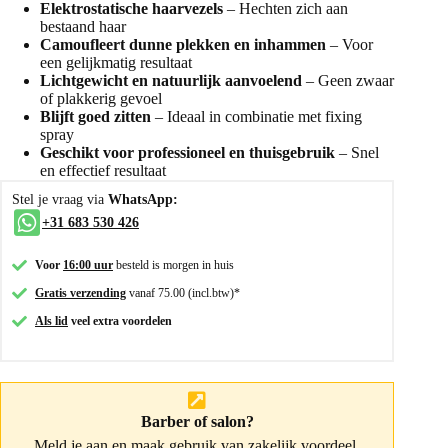
Elektrostatische haarvezels
– Hechten zich aan
bestaand haar
Camoufleert dunne plekken en inhammen
– Voor
een gelijkmatig resultaat
Lichtgewicht en natuurlijk aanvoelend
– Geen zwaar
of plakkerig gevoel
Blijft goed zitten
– Ideaal in combinatie met fixing
spray
Geschikt voor professioneel en thuisgebruik
– Snel
en effectief resultaat
Stel je vraag via
WhatsApp:
+31 683 530 426
Voor
16:00 uur
besteld is morgen in huis
Gratis verzending
vanaf 75.00 (incl.btw)*
Als lid
veel extra voordelen
Barber of salon?
Meld je aan
en maak gebruik van zakelijk voordeel.