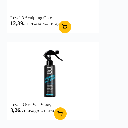
Level 3 Sculpting Clay
12,39
(
14,99
)
excl. BTW
incl. BTW
Level 3 Sea Salt Spray
8,26
(
9,99
)
excl. BTW
incl. BTW