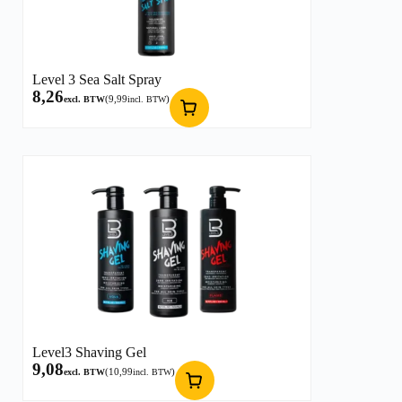
Level 3 Sea Salt Spray
8,26
(
9,99
)
excl. BTW
incl. BTW
Level3 Shaving Gel
9,08
(
10,99
)
excl. BTW
incl. BTW