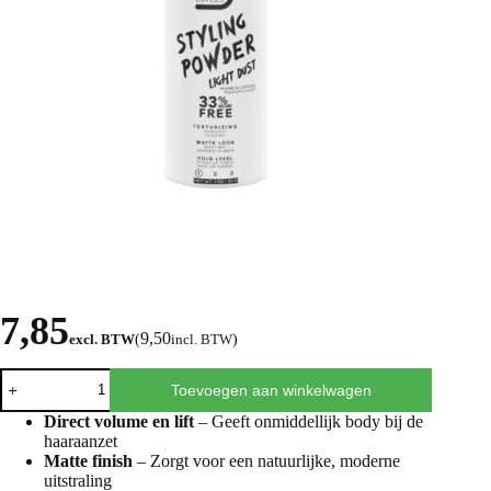
7,85
9,50
excl. BTW
(
incl. BTW
)
Toevoegen aan winkelwagen
Direct volume en lift
– Geeft onmiddellijk body bij de
haaraanzet
Matte finish
– Zorgt voor een natuurlijke, moderne
uitstraling