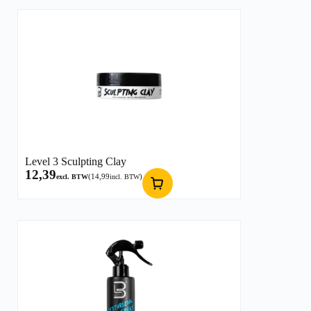
Level 3 Sculpting Clay
12,39
(
14,99
)
excl. BTW
incl. BTW