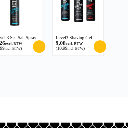
vel 3 Sea Salt Spray
Level3 Shaving Gel
,26
9,08
excl. BTW
excl. BTW
,99
10,99
incl. BTW
)
(
incl. BTW
)