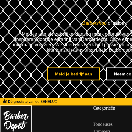
Barbershop
of
salon
Meld je aan als zakelijke klant en maak gebruik van 
inspireren door de ervaring van Barberdepot. Onze expe
informatie voorzien. We doen ons werk met passie en lie
klanten zich aansluiten bij de Barberdep
Meld je bedrijf aan
Neem co
Dè grootste
van de BENELUX
Categorieën
Tondeuses
Trimmers