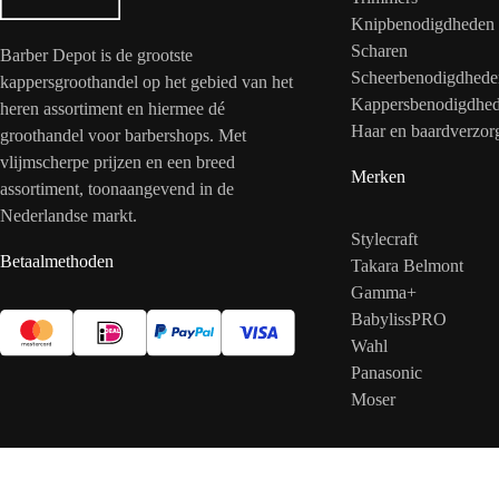
Knipbenodigdheden
Scharen
Barber Depot is de grootste
Scheerbenodigdhede
kappersgroothandel op het gebied van het
Kappersbenodigdhe
heren assortiment en hiermee dé
Haar en baardverzor
groothandel voor barbershops. Met
vlijmscherpe prijzen en een breed
Merken
assortiment, toonaangevend in de
Nederlandse markt.
Stylecraft
Betaalmethoden
Takara Belmont
Gamma+
BabylissPRO
Wahl
Panasonic
Moser