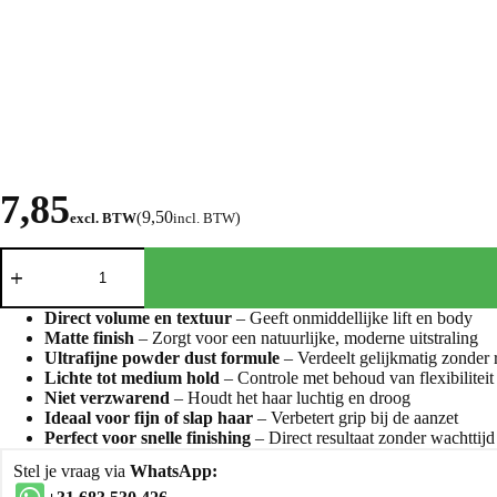
7,85
9,50
excl. BTW
(
incl. BTW
)
Direct volume en textuur
– Geeft onmiddellijke lift en body
Matte finish
– Zorgt voor een natuurlijke, moderne uitstraling
Ultrafijne powder dust formule
– Verdeelt gelijkmatig zonder 
Lichte tot medium hold
– Controle met behoud van flexibiliteit
Niet verzwarend
– Houdt het haar luchtig en droog
Ideaal voor fijn of slap haar
– Verbetert grip bij de aanzet
Perfect voor snelle finishing
– Direct resultaat zonder wachttijd
Stel je vraag via
WhatsApp: