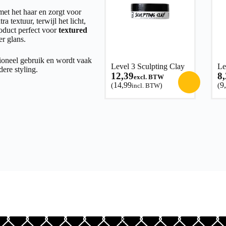
 met het haar en zorgt voor
ra textuur, terwijl het licht,
roduct perfect voor
textured
r glans.
sioneel gebruik en wordt vaak
Level 3 Sculpting Clay
Le
dere styling.
12,39
8
excl. BTW
14,99
9
(
incl. BTW
)
(