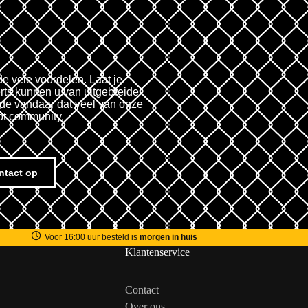
de vele voordelen. Laat je
rts kunnen u van uitgebreide
fde vandaar dat veel van onze
ot community.
ntact op
Voor 16:00 uur besteld is
morgen in huis
Klantenservice
Contact
Over ons