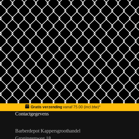
Gratis verzending
vanaf 75.00 (incl.btw)*
Contactgegevens
Barberdepot Kappersgroothandel
Groningenweg 18