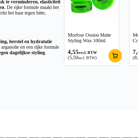
uk te verminderen, elasticiteit
nen
. De rijke formule maakt het
rkt het haar tegen hitte,
Morfose Ossion Matte
Mo
Styling Wax 100ml
Co
ing, herstel en hydratatie
arganolie en een rijke formule
4,55
7
egen dagelijkse styling
.
excl. BTW
5,50
8
(
incl. BTW
)
(