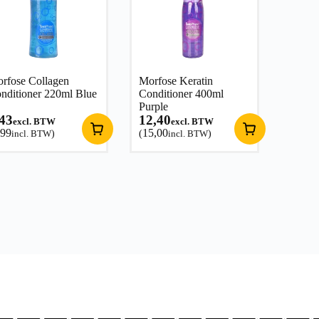
rfose Collagen
Morfose Keratin
nditioner 220ml Blue
Conditioner 400ml
Purple
,43
12,40
excl. BTW
excl. BTW
,99
15,00
incl. BTW
)
(
incl. BTW
)