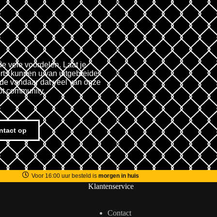
de vele voordelen. Laat je
rts kunnen u van uitgebreide
fde vandaar dat veel van onze
ot community.
ntact op
Voor 16:00 uur besteld is
morgen in huis
Klantenservice
Contact