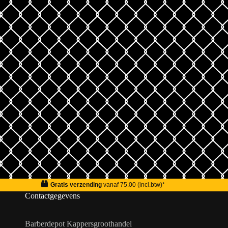
Gratis verzending
vanaf 75.00 (incl.btw)*
Contactgegevens
Barberdepot Kappersgroothandel