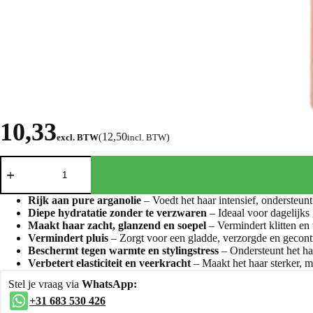
10,33
12,50
excl. BTW
(
incl. BTW
)
Rijk aan pure arganolie
– Voedt het haar intensief, ondersteunt 
Diepe hydratatie zonder te verzwaren
– Ideaal voor dagelijks g
Maakt haar zacht, glanzend en soepel
– Vermindert klitten en
Vermindert pluis
– Zorgt voor een gladde, verzorgde en gecontr
Beschermt tegen warmte en stylingstress
– Ondersteunt het ha
Verbetert elasticiteit en veerkracht
– Maakt het haar sterker, m
Stel je vraag via
WhatsApp:
+31 683 530 426