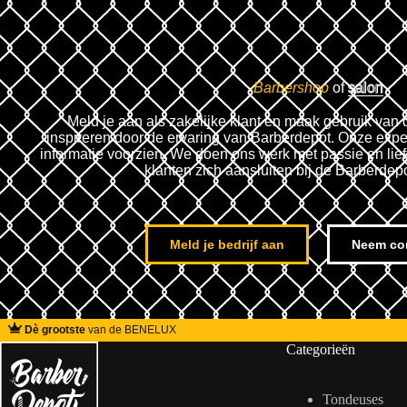
Barbershop
of
salon
Meld je aan als zakelijke klant en maak gebruik van 
inspireren door de ervaring van Barberdepot. Onze expe
informatie voorzien. We doen ons werk met passie en lie
klanten zich aansluiten bij de Barberdep
Meld je bedrijf aan
Neem co
Dè grootste
van de BENELUX
Categorieën
Tondeuses