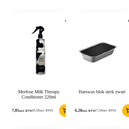
Morfose Milk Therapy
Harswax blok sterk zwart
Conditioner 220ml
7,85
6,20
(
9,50
)
(
7,50
)
incl. BTW
incl. BTW
excl. BTW
excl. BTW