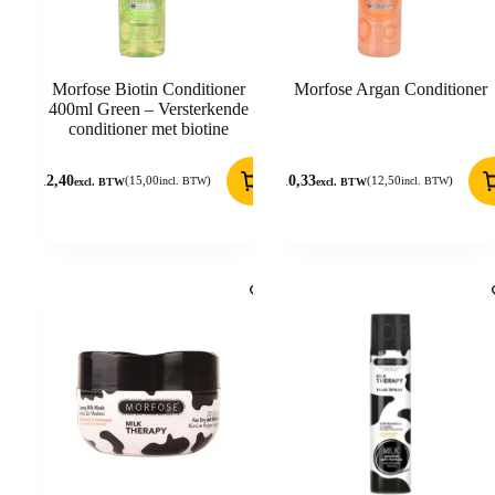
Morfose Biotin Conditioner
Morfose Argan Conditioner
400ml Green – Versterkende
conditioner met biotine
12,40
10,33
(
15,00
)
(
12,50
)
incl. BTW
incl. BTW
excl. BTW
excl. BTW