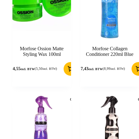
Morfose Ossion Matte
Morfose Collagen
Styling Wax 100ml
Conditioner 220ml Blue
4,55
7,43
(
5,50
)
(
8,99
)
incl. BTW
incl. BTW
excl. BTW
excl. BTW