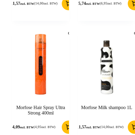
11,57
5,74
(
14,00
)
(
6,95
)
incl. BTW
incl. BTW
excl. BTW
excl. BTW
Morfose Hair Spray Ultra
Morfose Milk shampoo 1L
Strong 400ml
4,09
11,57
(
4,95
)
(
14,00
)
incl. BTW
incl. BTW
excl. BTW
excl. BTW