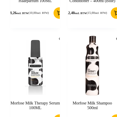
Haarparfum 100ML
Conditioner – 400ml (Blue)
8,26
12,40
(
10,00
)
(
15,00
)
incl. BTW
incl. BTW
excl. BTW
excl. BTW
Morfose Milk Therapy Serum
Morfose Milk Shampoo
100ML
500ml