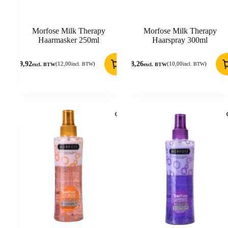
Morfose Milk Therapy
Morfose Milk Therapy
Haarmasker 250ml
Haarspray 300ml
9,92
8,26
(
12,00
)
(
10,00
)
incl. BTW
incl. BTW
excl. BTW
excl. BTW