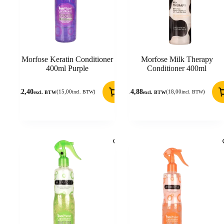
Morfose Keratin Conditioner
Morfose Milk Therapy
400ml Purple
Conditioner 400ml
12,40
14,88
(
15,00
)
(
18,00
)
incl. BTW
incl. BTW
excl. BTW
excl. BTW