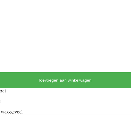
Toevoegen aan winkelwagen
zet
l
r wax-gevoel