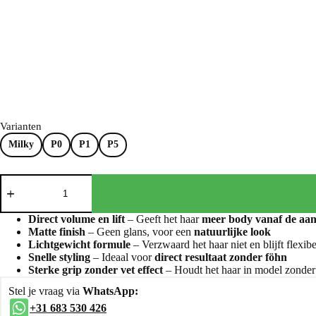
Varianten
Milky
P0
P1
P5
Direct volume en lift
– Geeft het haar
meer body vanaf de aan
Matte finish
– Geen glans, voor een
natuurlijke look
Lichtgewicht formule
– Verzwaard het haar niet en blijft flexibe
Snelle styling
– Ideaal voor
direct resultaat zonder föhn
Sterke grip zonder vet effect
– Houdt het haar in model zonde
Stel je vraag via
WhatsApp:
+31 683 530 426