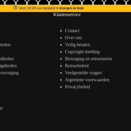
Voor 16:00 uur besteld is
morgen in huis
Klantenservice
Contact
Over ons
heden
Veilig betalen
Copyright melding
gdheden
Bezorging en retourneren
igdheden
Retourbeleid
verzorging
Veelgestelde vragen
Algemene voorwaarden
Privacybeleid
nt