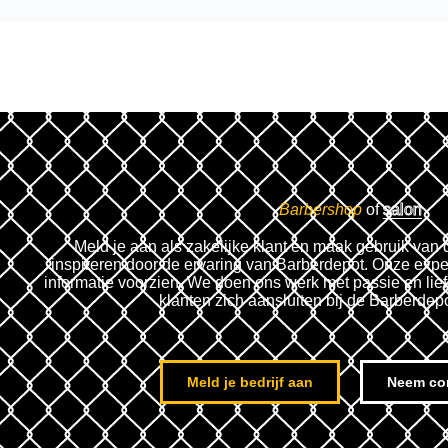
Barbershop
of
salon
Meld je aan als zakelijke klant en maak gebruik van 
inspireren door de ervaring van Barberdepot. Onze expe
informatie voorzien. We doen ons werk met passie en lie
klanten zich aansluiten bij de Barberdep
Meld je bedrijf aan
Neem co