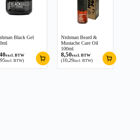
shman Black Gel
Nishman Beard &
0ml
Mustache Care Oil
100ml
,40
8,50
excl. BTW
excl. BTW
,95
10,29
incl. BTW
)
(
incl. BTW
)