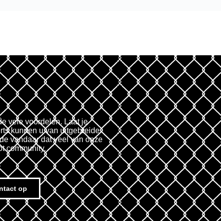
de vele voordelen. Laat je
rts kunnen u van uitgebreide
fde vandaar dat veel van onze
ot community.
ntact op