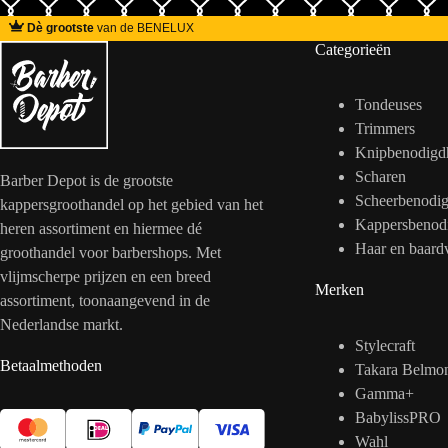
Dè grootste
van de BENELUX
Categorieën
Tondeuses
Trimmers
Knipbenodigd
Scharen
Barber Depot is de grootste
Scheerbenodi
kappersgroothandel op het gebied van het
Kappersbenod
heren assortiment en hiermee dé
Haar en baard
groothandel voor barbershops. Met
vlijmscherpe prijzen en een breed
Merken
assortiment, toonaangevend in de
Nederlandse markt.
Stylecraft
Betaalmethoden
Takara Belmo
Gamma+
BabylissPRO
Wahl