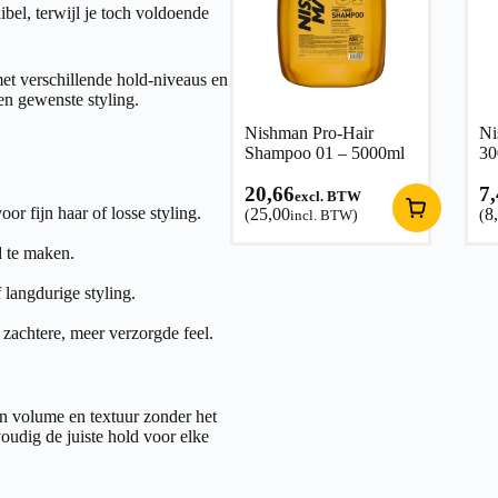
ibel, terwijl je toch voldoende
et verschillende hold-niveaus en
 en gewenste styling.
Nishman Pro-Hair
Ni
Shampoo 01 – 5000ml
30
20,66
7
excl. BTW
or fijn haar of losse styling.
25,00
8
(
incl. BTW
)
(
d te maken.
 langdurige styling.
s zachtere, meer verzorgde feel.
n volume en textuur zonder het
oudig de juiste hold voor elke