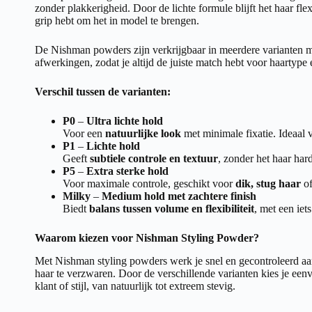
zonder plakkerigheid. Door de lichte formule blijft het haar flex
grip hebt om het in model te brengen.
De Nishman powders zijn verkrijgbaar in meerdere varianten m
afwerkingen, zodat je altijd de juiste match hebt voor haartype
Verschil tussen de varianten:
P0
–
Ultra lichte hold
Voor een
natuurlijke look
met minimale fixatie. Ideaal vo
P1
–
Lichte hold
Geeft
subtiele controle en textuur
, zonder het haar har
P5
–
Extra sterke hold
Voor maximale controle, geschikt voor
dik, stug haar
of
Milky
–
Medium hold met zachtere finish
Biedt
balans tussen volume en flexibiliteit
, met een iet
Waarom kiezen voor Nishman Styling Powder?
Met Nishman styling powders werk je snel en gecontroleerd aa
haar te verzwaren. Door de verschillende varianten kies je eenv
klant of stijl, van natuurlijk tot extreem stevig.