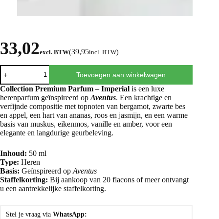
33,02
39,95
excl. BTW
(
incl. BTW
)
Toevoegen aan winkelwagen
Collection Premium Parfum – Imperial
is een luxe
herenparfum geïnspireerd op
Aventus
. Een krachtige en
verfijnde compositie met topnoten van bergamot, zwarte bes
en appel, een hart van ananas, roos en jasmijn, en een warme
basis van muskus, eikenmos, vanille en amber, voor een
elegante en langdurige geurbeleving.
Inhoud:
50 ml
Type:
Heren
Basis:
Geïnspireerd op
Aventus
Staffelkorting:
Bij aankoop van 20 flacons of meer ontvangt
u een aantrekkelijke staffelkorting.
Stel je vraag via
WhatsApp: