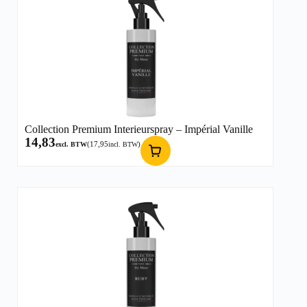
Collection Premium Interieurspray – Impérial Vanille
14,83
(
17,95
)
excl. BTW
incl. BTW