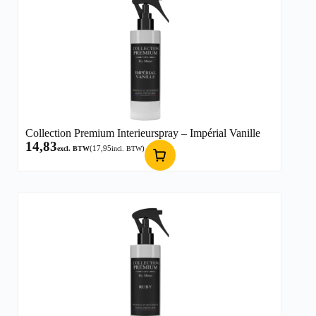
Collection Premium Interieurspray – Impérial Vanille
14,83
(
17,95
)
excl. BTW
incl. BTW