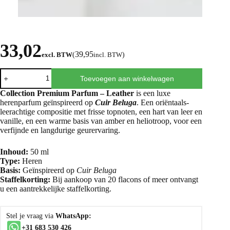
33,02
39,95
excl. BTW
(
incl. BTW
)
Toevoegen aan winkelwagen
Collection Premium Parfum – Leather
is een luxe
herenparfum geïnspireerd op
Cuir Beluga
. Een oriëntaals-
leerachtige compositie met frisse topnoten, een hart van leer en
vanille, en een warme basis van amber en heliotroop, voor een
verfijnde en langdurige geurervaring.
Inhoud:
50 ml
Type:
Heren
Basis:
Geïnspireerd op
Cuir Beluga
Staffelkorting:
Bij aankoop van 20 flacons of meer ontvangt
u een aantrekkelijke staffelkorting.
Stel je vraag via
WhatsApp:
+31 683 530 426