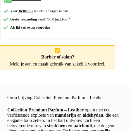
Voor
16:00 uur
besteld is morgen in huis
Gratis verzending
vanaf 75.00 (incl.btw)*
Als lid
veel extra voordelen
Barber of salon?
Meld je aan
en maak gebruik van zakelijk voordeel.
Omschrijving Collection Premium Parfum – Leather
Collection Premium Parfum – Leather
opent met een
verfrissende explosie van
mandarijn
en
aldehyden
, die een
elegante toon zetten. In het hart ontvouwt zich een
betoverende mix van
strobloem
en
patchouli
, die de geur
diepte en complexiteit geven. De basisnoten van
vanille
,