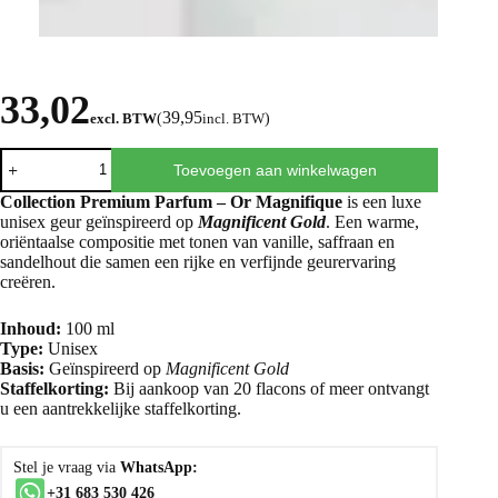
33,02
39,95
excl. BTW
(
incl. BTW
)
Toevoegen aan winkelwagen
Collection Premium Parfum – Or Magnifique
is een luxe
unisex geur geïnspireerd op
Magnificent Gold
. Een warme,
oriëntaalse compositie met tonen van vanille, saffraan en
sandelhout die samen een rijke en verfijnde geurervaring
creëren.
Inhoud:
100 ml
Type:
Unisex
Basis:
Geïnspireerd op
Magnificent Gold
Staffelkorting:
Bij aankoop van 20 flacons of meer ontvangt
u een aantrekkelijke staffelkorting.
Stel je vraag via
WhatsApp:
+31 683 530 426