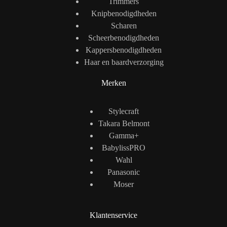
Trimmers
Knipbenodigdheden
Scharen
Scheerbenodigdheden
Kappersbenodigdheden
Haar en baardverzorging
Merken
Stylecraft
Takara Belmont
Gamma+
BabylissPRO
Wahl
Panasonic
Moser
Klantenservice