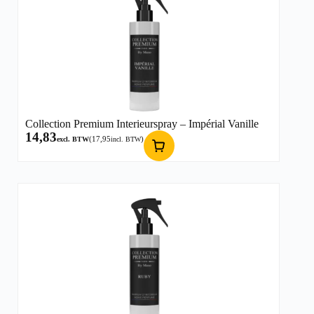
Collection Premium Interieurspray – Impérial Vanille
14,83
(
17,95
)
excl. BTW
incl. BTW