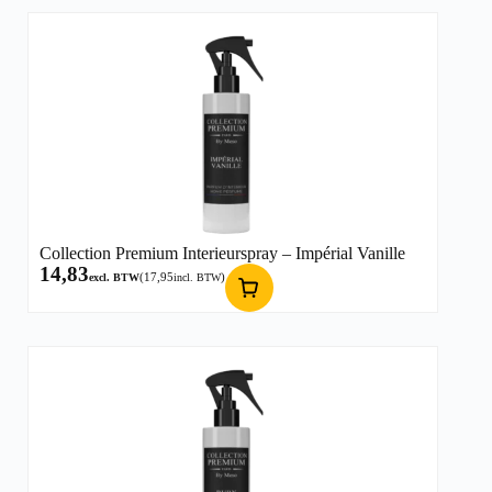
Collection Premium Interieurspray – Impérial Vanille
14,83
(
17,95
)
excl. BTW
incl. BTW