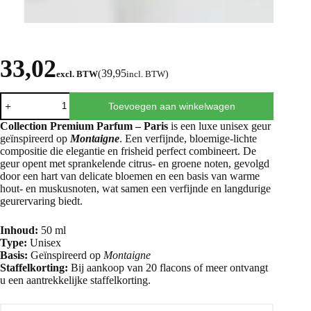
33,02
39,95
excl. BTW
(
incl. BTW
)
Toevoegen aan winkelwagen
Collection Premium Parfum – Paris
is een luxe unisex geur
geïnspireerd op
Montaigne
. Een verfijnde, bloemige-lichte
compositie die elegantie en frisheid perfect combineert. De
geur opent met sprankelende citrus- en groene noten, gevolgd
door een hart van delicate bloemen en een basis van warme
hout- en muskusnoten, wat samen een verfijnde en langdurige
geurervaring biedt.
Inhoud:
50 ml
Type:
Unisex
Basis:
Geïnspireerd op
Montaigne
Staffelkorting:
Bij aankoop van 20 flacons of meer ontvangt
u een aantrekkelijke staffelkorting.