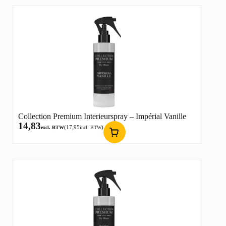
Collection Premium Interieurspray – Impérial Vanille
14,83
(
17,95
)
excl. BTW
incl. BTW