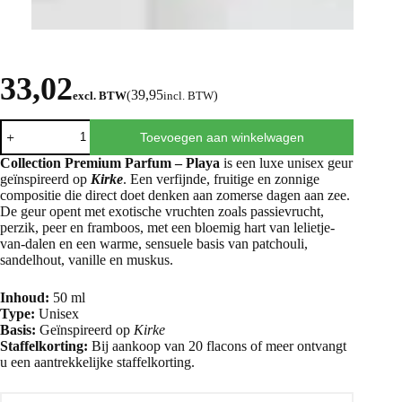
33,02
39,95
excl. BTW
(
incl. BTW
)
Toevoegen aan winkelwagen
Collection Premium Parfum – Playa
is een luxe unisex geur
geïnspireerd op
Kirke
. Een verfijnde, fruitige en zonnige
compositie die direct doet denken aan zomerse dagen aan zee.
De geur opent met exotische vruchten zoals passievrucht,
perzik, peer en framboos, met een bloemig hart van lelietje-
van-dalen en een warme, sensuele basis van patchouli,
sandelhout, vanille en muskus.
Inhoud:
50 ml
Type:
Unisex
Basis:
Geïnspireerd op
Kirke
Staffelkorting:
Bij aankoop van 20 flacons of meer ontvangt
u een aantrekkelijke staffelkorting.