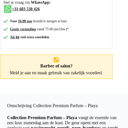
Stel je vraag via
WhatsApp:
+31 683 530 426
Voor
16:00 uur
besteld is morgen in huis
Gratis verzending
vanaf 75.00 (incl.btw)*
Als lid
veel extra voordelen
Barber of salon?
Meld je aan
en maak gebruik van zakelijk voordeel.
Omschrijving Collection Premium Parfum – Playa
Collection Premium Parfum – Playa
vangt de essentie van
een luxe zomerdag aan de kust. De geur opent met een
explosie van
passievrucht, perzik, peer, framboos
en
cassis
,