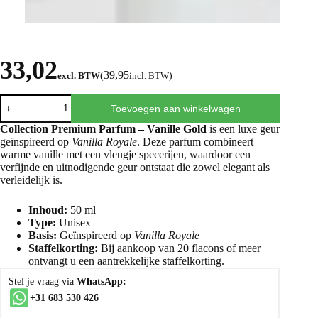
33,02
39,95
excl. BTW
(
incl. BTW
)
Toevoegen aan winkelwagen
Collection Premium Parfum – Vanille Gold
is een luxe geur
geïnspireerd op
Vanilla Royale
. Deze parfum combineert
warme vanille met een vleugje specerijen, waardoor een
verfijnde en uitnodigende geur ontstaat die zowel elegant als
verleidelijk is.
Inhoud:
50 ml
Type:
Unisex
Basis:
Geïnspireerd op
Vanilla Royale
Staffelkorting:
Bij aankoop van 20 flacons of meer
ontvangt u een aantrekkelijke staffelkorting.
Stel je vraag via
WhatsApp:
+31 683 530 426