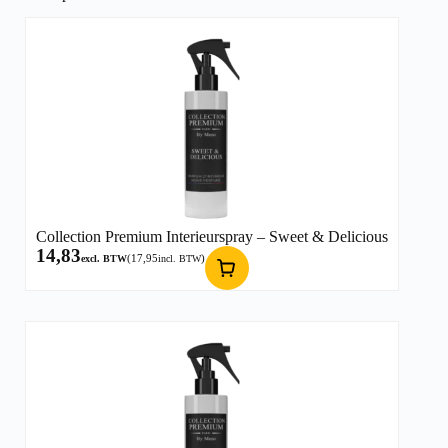
Collection Premium Interieurspray – Sweet & Delicious
14,83
(
17,95
)
excl. BTW
incl. BTW