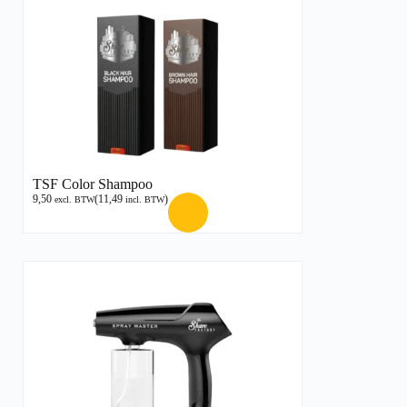
TSF Color Shampoo
9,50
(
11,49
)
excl. BTW
incl. BTW