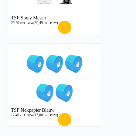
TSF Spray Master
25,20
(
30,49
)
excl. BTW
incl. BTW
TSF Nekpapier Blauw
12,40
(
15,00
)
excl. BTW
incl. BTW