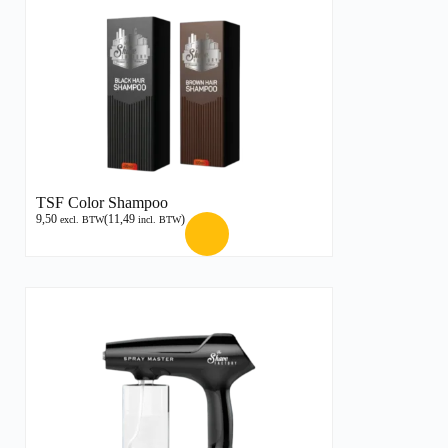
TSF Color Shampoo
9,50
(
11,49
)
excl. BTW
incl. BTW