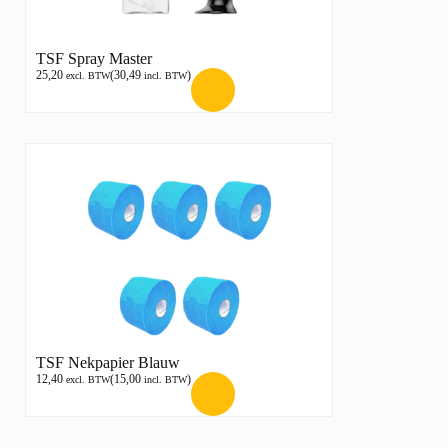
TSF Spray Master
25,20
(
30,49
)
excl. BTW
incl. BTW
TSF Nekpapier Blauw
12,40
(
15,00
)
excl. BTW
incl. BTW