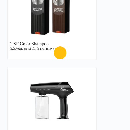
TSF Color Shampoo
9,50
(
11,49
)
excl. BTW
incl. BTW