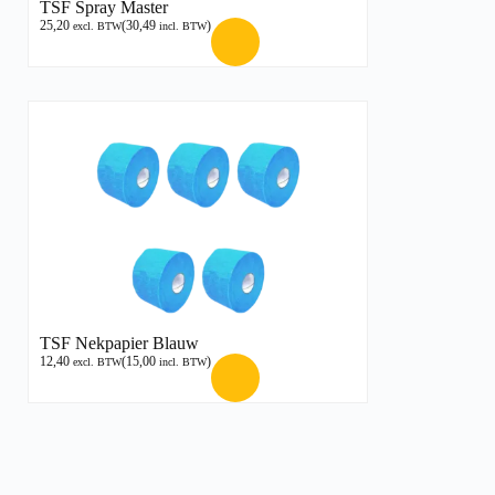
TSF Spray Master
25,20
(
30,49
)
excl. BTW
incl. BTW
TSF Nekpapier Blauw
12,40
(
15,00
)
excl. BTW
incl. BTW