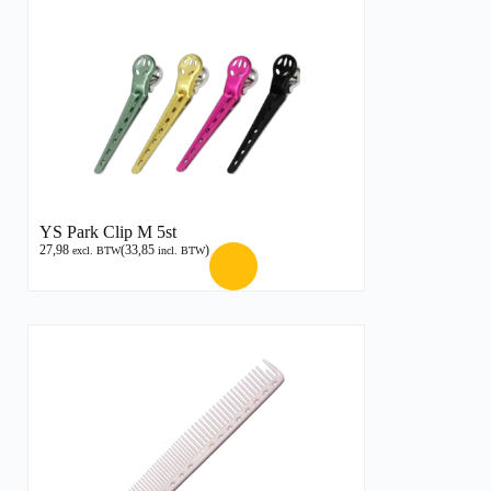
YS Park Clip M 5st
27,98
(
33,85
)
excl. BTW
incl. BTW