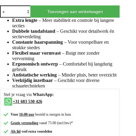
Toevoegen aan winkelwagen
Extra lengte
– Meer stabiliteit en controle bij langere
secties
Dubbele tandafstand
– Geschikt voor detailwerk én
sectieverdeling
Constante haarspanning
– Voor voorspelbare en
strakke snedes
Flexibel maar vormvast
– Buigt mee zonder
vervorming
Ergonomisch ontwerp
– Comfortabel bij langdurig
gebruik
Antistatische werking
– Minder pluis, beter overzicht
Veelzijdig inzetbaar
– Geschikt voor diverse
schaartechnieken
Stel je vraag via
WhatsApp:
+31 683 530 426
Voor
16:00 uur
besteld is morgen in huis
Gratis verzending
vanaf 75.00 (incl.btw)*
Als lid
veel extra voordelen