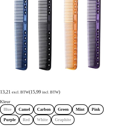
13,21
(
15,99
)
excl. BTW
incl. BTW
Kleur
Blue
Camel
Carbon
Green
Mint
Pink
Purple
Red
White
Graphite