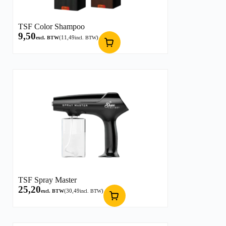
TSF Color Shampoo
9,50
(
11,49
)
excl. BTW
incl. BTW
TSF Spray Master
25,20
(
30,49
)
excl. BTW
incl. BTW