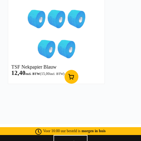
TSF Nekpapier Blauw
12,40
(
15,00
)
excl. BTW
incl. BTW
Voor 16:00 uur besteld is
morgen in huis