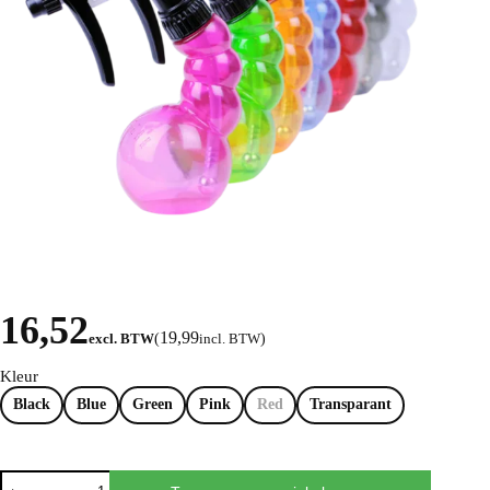
16,52
19,99
excl. BTW
(
incl. BTW
)
Kleur
Black
Blue
Green
Pink
Red
Transparant