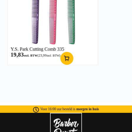
Y.S. Park Cutting Comb 335
19,83
(
23,99
)
excl. BTW
incl. BTW
Voor 16:00 uur besteld is
morgen in huis