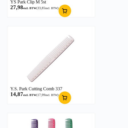
YS Park Clip M 5st
27,98
(
33,85
)
excl. BTW
incl. BTW
Y.S. Park Cutting Comb 337
14,87
(
17,99
)
excl. BTW
incl. BTW