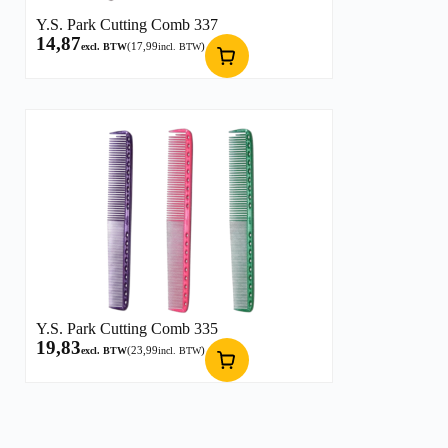
Y.S. Park Cutting Comb 337
14,87
(
17,99
)
excl. BTW
incl. BTW
Y.S. Park Cutting Comb 335
19,83
(
23,99
)
excl. BTW
incl. BTW