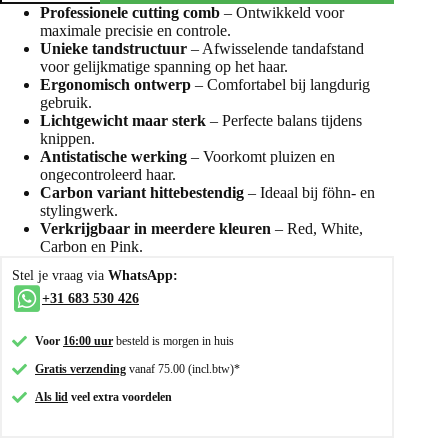
Professionele cutting comb
– Ontwikkeld voor
maximale precisie en controle.
Unieke tandstructuur
– Afwisselende tandafstand
voor gelijkmatige spanning op het haar.
Ergonomisch ontwerp
– Comfortabel bij langdurig
gebruik.
Lichtgewicht maar sterk
– Perfecte balans tijdens
knippen.
Antistatische werking
– Voorkomt pluizen en
ongecontroleerd haar.
Carbon variant hittebestendig
– Ideaal bij föhn- en
stylingwerk.
Verkrijgbaar in meerdere kleuren
– Red, White,
Carbon en Pink.
Stel je vraag via
WhatsApp:
+31 683 530 426
Voor
16:00 uur
besteld is morgen in huis
Gratis verzending
vanaf 75.00 (incl.btw)*
Als lid
veel extra voordelen