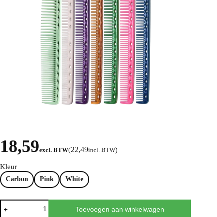
18,59
22,49
excl. BTW
(
incl. BTW
)
Kleur
Carbon
Pink
White
Toevoegen aan winkelwagen