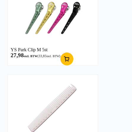
YS Park Clip M 5st
27,98
(
33,85
)
excl. BTW
incl. BTW