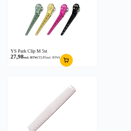
YS Park Clip M 5st
27,98
(
33,85
)
excl. BTW
incl. BTW