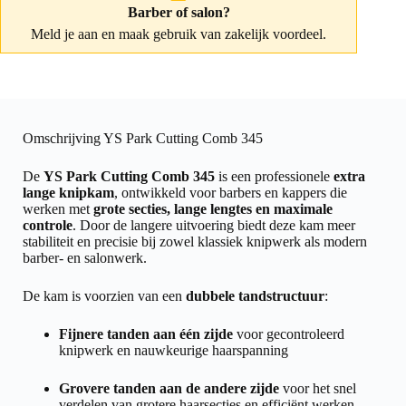
Barber of salon?
Meld je aan
en maak gebruik van zakelijk voordeel.
Omschrijving YS Park Cutting Comb 345
De
YS Park Cutting Comb 345
is een professionele
extra
lange knipkam
, ontwikkeld voor barbers en kappers die
werken met
grote secties, lange lengtes en maximale
controle
. Door de langere uitvoering biedt deze kam meer
stabiliteit en precisie bij zowel klassiek knipwerk als modern
barber- en salonwerk.
De kam is voorzien van een
dubbele tandstructuur
:
Fijnere tanden aan één zijde
voor gecontroleerd
knipwerk en nauwkeurige haarspanning
Grovere tanden aan de andere zijde
voor het snel
verdelen van grotere haarsecties en efficiënt werken