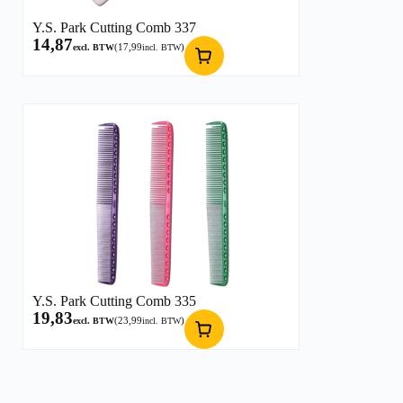
Y.S. Park Cutting Comb 337
14,87
(
17,99
)
excl. BTW
incl. BTW
Y.S. Park Cutting Comb 335
19,83
(
23,99
)
excl. BTW
incl. BTW