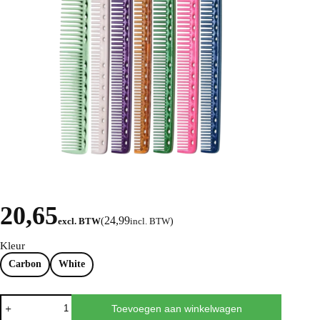
20,65
24,99
excl. BTW
(
incl. BTW
)
Kleur
Carbon
White
Toevoegen aan winkelwagen