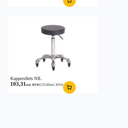
Kappersfiets NIL
103,31
(
125,00
)
excl. BTW
incl. BTW