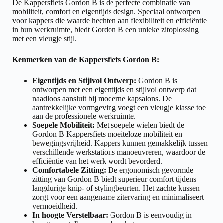
De Kappersfiets Gordon B is de perfecte combinatie van
mobiliteit, comfort en eigentijds design. Speciaal ontworpen
voor kappers die waarde hechten aan flexibiliteit en efficiëntie
in hun werkruimte, biedt Gordon B een unieke zitoplossing
met een vleugje stijl.
Kenmerken van de Kappersfiets Gordon B:
Eigentijds en Stijlvol Ontwerp:
Gordon B is
ontworpen met een eigentijds en stijlvol ontwerp dat
naadloos aansluit bij moderne kapsalons. De
aantrekkelijke vormgeving voegt een vleugje klasse toe
aan de professionele werkruimte.
Soepele Mobiliteit:
Met soepele wielen biedt de
Gordon B Kappersfiets moeiteloze mobiliteit en
bewegingsvrijheid. Kappers kunnen gemakkelijk tussen
verschillende werkstations manoeuvreren, waardoor de
efficiëntie van het werk wordt bevorderd.
Comfortabele Zitting:
De ergonomisch gevormde
zitting van Gordon B biedt superieur comfort tijdens
langdurige knip- of stylingbeurten. Het zachte kussen
zorgt voor een aangename zitervaring en minimaliseert
vermoeidheid.
In hoogte Verstelbaar:
Gordon B is eenvoudig in