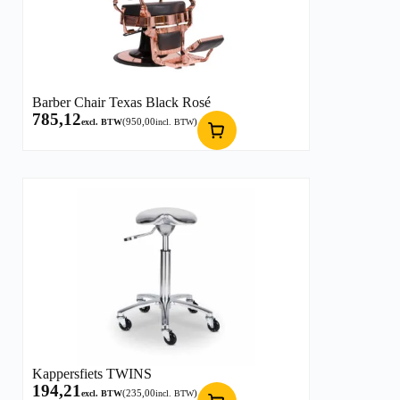
Barber Chair Texas Black Rosé
785,12
(
950,00
)
excl. BTW
incl. BTW
Kappersfiets TWINS
194,21
(
235,00
)
excl. BTW
incl. BTW