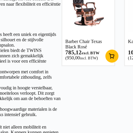
n naar flexibiliteit en efficiëntie
heeft een uniek en eigentijds
silhouet en de stijlvolle
Barber Chair Texas
Ka
apsalon.
Black Rosé
wielen biedt de TWINS
785,12
1
excl. BTW
kunnen zich gemakkelijk
950,00
1
(
incl. BTW
)
(
eel is voor een efficiënte
s ontworpen met comfort in
fortabele zithouding, zelfs
udig in hoogte verstelbaar,
oeiteloos verloopt. Dit zorgt
kelijk om aan de behoeften van
 hoogwaardige materialen is de
 intensief gebruik.
iet alleen mobiliteit en
psalon. Kappers kunnen genieten