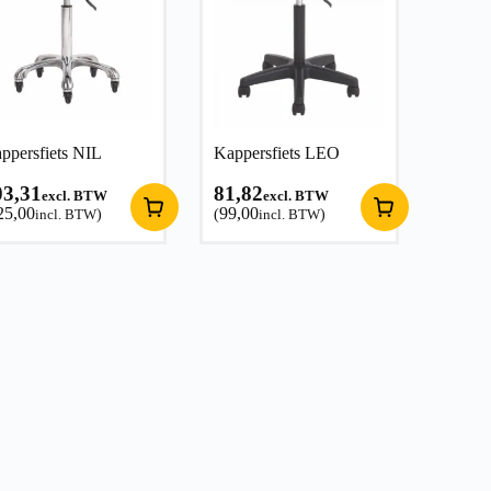
ppersfiets NIL
Kappersfiets LEO
03,31
81,82
excl. BTW
excl. BTW
25,00
99,00
incl. BTW
)
(
incl. BTW
)