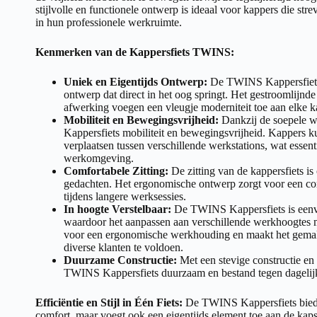
stijlvolle en functionele ontwerp is ideaal voor kappers die streve
in hun professionele werkruimte.
Kenmerken van de Kappersfiets TWINS:
Uniek en Eigentijds Ontwerp:
De TWINS Kappersfiets 
ontwerp dat direct in het oog springt. Het gestroomlijnde 
afwerking voegen een vleugje moderniteit toe aan elke k
Mobiliteit en Bewegingsvrijheid:
Dankzij de soepele 
Kappersfiets mobiliteit en bewegingsvrijheid. Kappers 
verplaatsen tussen verschillende werkstations, wat essenti
werkomgeving.
Comfortabele Zitting:
De zitting van de kappersfiets i
gedachten. Het ergonomische ontwerp zorgt voor een com
tijdens langere werksessies.
In hoogte Verstelbaar:
De TWINS Kappersfiets is eenvo
waardoor het aanpassen aan verschillende werkhoogtes m
voor een ergonomische werkhouding en maakt het gemak
diverse klanten te voldoen.
Duurzame Constructie:
Met een stevige constructie en
TWINS Kappersfiets duurzaam en bestand tegen dagelijks
Efficiëntie en Stijl in Één Fiets:
De TWINS Kappersfiets biedt n
comfort, maar voegt ook een eigentijds element toe aan de ka