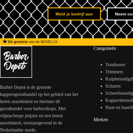
Meld je bedrijf aan
Neem co
Dè grootste
van de BENELUX
Categorieën
Tondeuses
Trimmers
Knipbenodigd
Scharen
Barber Depot is de grootste
Scheerbenodi
kappersgroothandel op het gebied van het
Kappersbenod
heren assortiment en hiermee dé
Haar en baard
groothandel voor barbershops. Met
vlijmscherpe prijzen en een breed
Merken
assortiment, toonaangevend in de
Nederlandse markt.