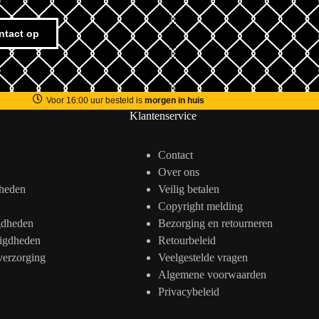
ntact op
Voor 16:00 uur besteld is
morgen in huis
Klantenservice
Contact
Over ons
heden
Veilig betalen
Copyright melding
gdheden
Bezorging en retourneren
igdheden
Retourbeleid
verzorging
Veelgestelde vragen
Algemene voorwaarden
Privacybeleid