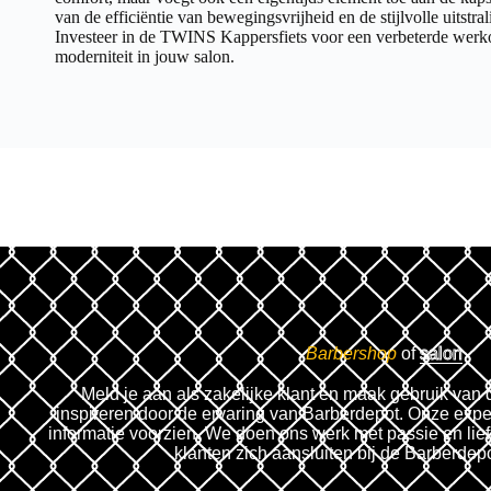
van de efficiëntie van bewegingsvrijheid en de stijlvolle uitstra
Investeer in de TWINS Kappersfiets voor een verbeterde werk
moderniteit in jouw salon.
Barbershop
of
salon
Meld je aan als zakelijke klant en maak gebruik van 
inspireren door de ervaring van Barberdepot. Onze expe
informatie voorzien. We doen ons werk met passie en lie
klanten zich aansluiten bij de Barberdep