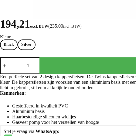
194,21
235,00
excl. BTW
(
incl. BTW
)
Kleur
Black
Silver
Een perfecte set van 2 design kappersfietsen. De Twins kappersfietsen
kleur. De kappersfietsen zijn voorzien van een aluminium basis met een
licht in gebruik, stil en makkelijk te onderhouden.
Kenmerken:
Gestoffeerd in kwaliteit PVC
Aluminium basis
Haarbestendige siliconen wieltjes
Gasveer pomp voor het verstellen van hoogte
Stel je vraag via
WhatsApp: