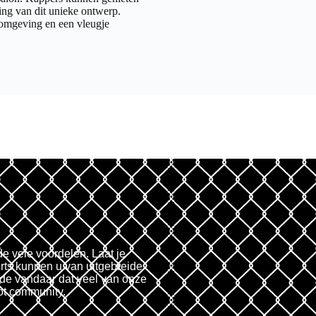
ling van dit unieke ontwerp.
omgeving en een vleugje
de vele voordelen. Laat je
rts kunnen u van uitgebreide
fde vandaar dat veel van onze
ot community.