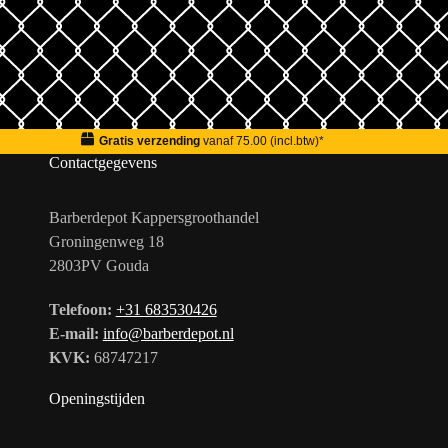
Gratis verzending
vanaf 75.00 (incl.btw)*
Contactgegevens
Barberdepot Kappersgroothandel
Groningenweg 18
2803PV Gouda
Telefoon:
+31 683530426
E-mail:
info@barberdepot.nl
KVK:
68747217
Openingstijden