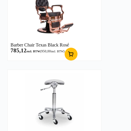
Barber Chair Texas Black Rosé
785,12
(
950,00
)
excl. BTW
incl. BTW