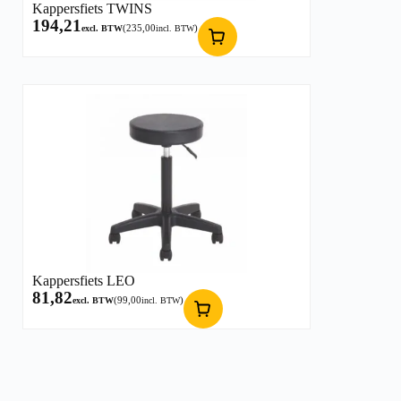
Kappersfiets TWINS
194,21
(
235,00
)
excl. BTW
incl. BTW
Kappersfiets LEO
81,82
(
99,00
)
excl. BTW
incl. BTW