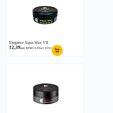
Elegance Aqua Wax VII
12,39
(
14,99
)
excl. BTW
incl. BTW