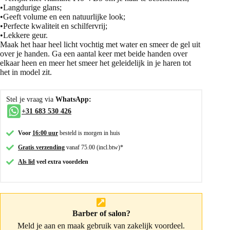
•Langdurige glans;
•Geeft volume en een natuurlijke look;
•Perfecte kwaliteit en schilfervrij;
•Lekkere geur.
Maak het haar heel licht vochtig met water en smeer de gel uit
over je handen. Ga een aantal keer met beide handen over
elkaar heen en meer het smeer het geleidelijk in je haren tot
het in model zit.
Stel je vraag via
WhatsApp:
+31 683 530 426
Voor
16:00 uur
besteld is morgen in huis
Gratis verzending
vanaf 75.00 (incl.btw)*
Als lid
veel extra voordelen
Barber of salon?
Meld je aan
en maak gebruik van zakelijk voordeel.