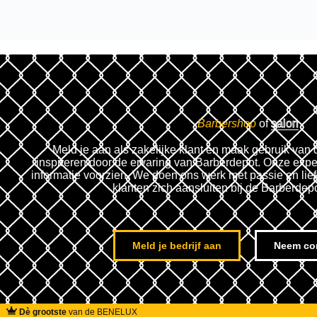
Barbershop
of
salon
Meld je aan als zakelijke klant en maak gebruik van 
inspireren door de ervaring van Barberdepot. Onze expe
informatie voorzien. We doen ons werk met passie en lie
klanten zich aansluiten bij de Barberdep
Meld je bedrijf aan
Neem co
Dè grootste
van de BENELUX