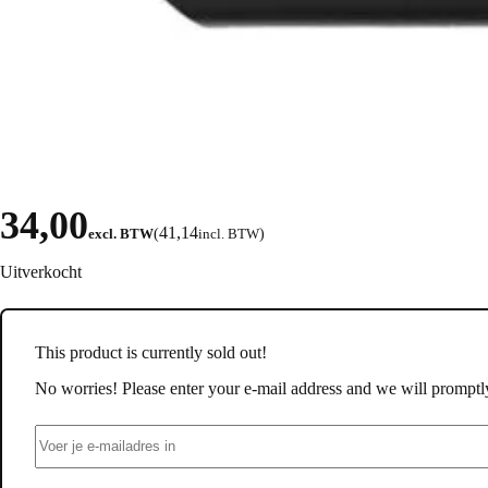
34,00
41,14
excl. BTW
(
incl. BTW
)
Uitverkocht
This product is currently sold out!
No worries! Please enter your e-mail address and we will promptly 