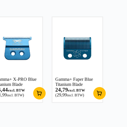
amma+ X-PRO Blue
Gamma+ Faper Blue
tanium Blade
Titanium Blade
6,44
24,79
excl. BTW
excl. BTW
1,99
29,99
incl. BTW
)
(
incl. BTW
)