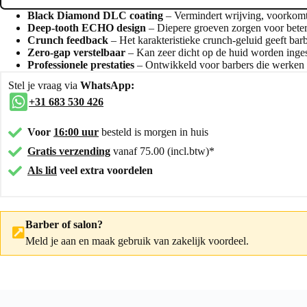
Black Diamond DLC coating
– Vermindert wrijving, voorkomt r
Deep-tooth ECHO design
– Diepere groeven zorgen voor beter
Crunch feedback
– Het karakteristieke crunch-geluid geeft barbe
Zero-gap verstelbaar
– Kan zeer dicht op de huid worden ingest
Professionele prestaties
– Ontwikkeld voor barbers die werken 
Stel je vraag via
WhatsApp:
+31 683 530 426
Voor
16:00 uur
besteld is morgen in huis
Gratis verzending
vanaf 75.00 (incl.btw)*
Als lid
veel extra voordelen
Barber of salon?
Meld je aan
en maak gebruik van zakelijk voordeel.