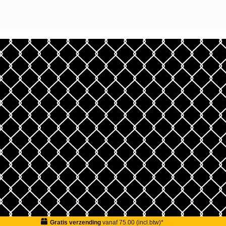
Gratis verzending
vanaf 75.00 (incl.btw)*