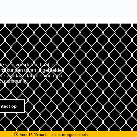
de vele voordelen. Laat je
rts kunnen u van uitgebreide
fde vandaar dat veel van onze
ot community.
ntact op
Voor 16:00 uur besteld is
morgen in huis