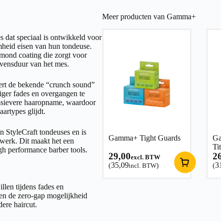
Meer producten van Gamma+
es dat speciaal is ontwikkeld voor
mheid eisen van hun tondeuse.
mond coating die zorgt voor
evensduur van het mes.
ert de bekende “crunch sound”
iger fades en overgangen te
essievere haaropname, waardoor
aartypes glijdt.
 StyleCraft tondeuses en is
Gamma+ Tight Guards
G
iewerk. Dit maakt het een
Ti
gh performance barber tools.
29,00
2
excl. BTW
35,09
3
(
incl. BTW
)
(
llen tijdens fades en
en de zero-gap mogelijkheid
dere haircut.