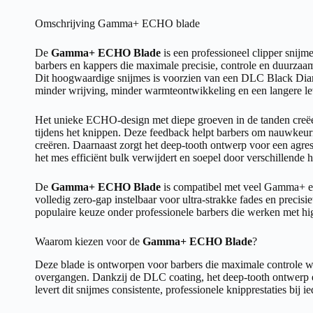
Omschrijving Gamma+ ECHO blade
De
Gamma+ ECHO Blade
is een professioneel clipper snijm
barbers en kappers die maximale precisie, controle en duurzaa
Dit hoogwaardige snijmes is voorzien van een DLC Black Dia
minder wrijving, minder warmteontwikkeling en een langere l
Het unieke ECHO-design met diepe groeven in de tanden creë
tijdens het knippen. Deze feedback helpt barbers om nauwkeur
creëren. Daarnaast zorgt het deep-tooth ontwerp voor een agr
het mes efficiënt bulk verwijdert en soepel door verschillende h
De
Gamma+ ECHO Blade
is compatibel met veel Gamma+ en
volledig zero-gap instelbaar voor ultra-strakke fades en precis
populaire keuze onder professionele barbers die werken met hi
Waarom kiezen voor de
Gamma+ ECHO Blade
?
Deze blade is ontworpen voor barbers die maximale controle wi
overgangen. Dankzij de DLC coating, het deep-tooth ontwerp 
levert dit snijmes consistente, professionele knipprestaties bij ie